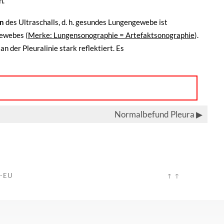
n.
on
des Ultraschalls, d. h. gesundes Lungengewebe ist
gewebes (
Merke: Lungensonographie = Artefaktsonographie
).
der Pleuralinie stark reflektiert. Es
Normalbefund Pleura
▶
-EU
↑ ↑