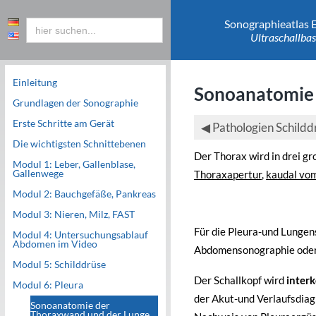
Sonographieatlas 
Ultraschallbas
Einleitung
Sonoanatomie 
Grundlagen der Sonographie
Erste Schritte am Gerät
◀
Pathologien Schildd
Die wichtigsten Schnittebenen
Der Thorax wird in drei g
Modul 1: Leber, Gallenblase,
Thoraxapertur
,
kaudal vom
Gallenwege
Modul 2: Bauchgefäße, Pankreas
Modul 3: Nieren, Milz, FAST
Für die Pleura-und Lunge
Modul 4: Untersuchungsablauf
Abdomen im Video
Abdomensonographie ode
Modul 5: Schilddrüse
Der Schallkopf wird
interk
Modul 6: Pleura
der Akut-und Verlaufsdiag
Sonoanatomie der
Thoraxwand und der Lunge