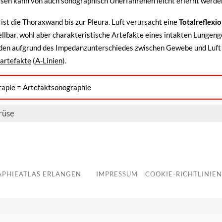
sen kann von auch sonographisch Unerfahrenen leicht erlernt werde
ist die Thoraxwand bis zur Pleura. Luft verursacht eine
Totalreflexi
ellbar, wohl aber charakteristische Artefakte eines intakten Lungen
den aufgrund des Impedanzunterschiedes zwischen Gewebe und Luft an 
artefakte
(
A-Linien
).
apie = Artefaktsonographie
rüse
PHIEATLAS ERLANGEN
IMPRESSUM
COOKIE-RICHTLINIEN