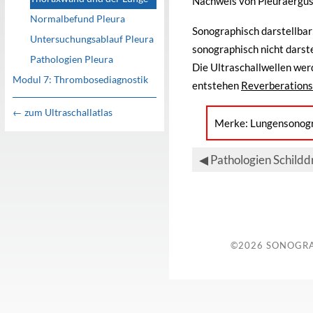
Nachweis von Pleuraergüs
Normalbefund Pleura
Sonographisch darstellbar 
Untersuchungsablauf Pleura
sonographisch nicht darst
Pathologien Pleura
Die Ultraschallwellen wer
Modul 7: Thrombosediagnostik
entstehen
Reverberations
← zum Ultraschallatlas
Merke: Lungensonogr
◀
Pathologien Schildd
©2026
SONOGRA