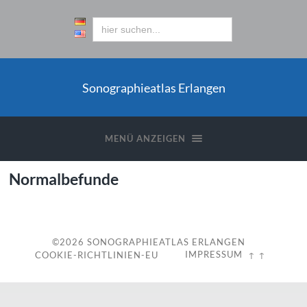
Sonographieatlas Erlangen
MENÜ ANZEIGEN
Normalbefunde
©2026
SONOGRAPHIEATLAS ERLANGEN
IMPRESSUM
COOKIE-RICHTLINIEN-EU
↑ ↑