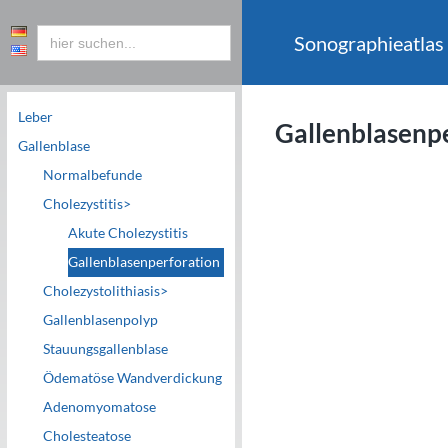
Sonographieatlas
Leber
Gallenblasenp
Gallenblase
Normalbefunde
Cholezystitis>
c
Akute Cholezystitis
Gallenblasenperforation
Cholezystolithiasis>
Gallenblasenpolyp
Stauungsgallenblase
Ödematöse Wandverdickung
Adenomyomatose
Cholesteatose