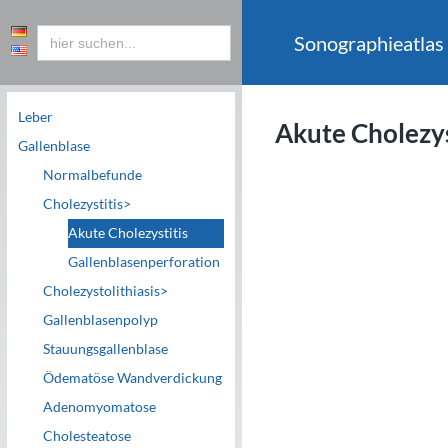
Sonographieatlas
Leber
Akute Cholezys
Gallenblase
Normalbefunde
Cholezystitis>
c
Akute Cholezystitis
Gallenblasenperforation
Cholezystolithiasis>
Gallenblasenpolyp
Stauungsgallenblase
Ödematöse Wandverdickung
Adenomyomatose
Cholesteatose