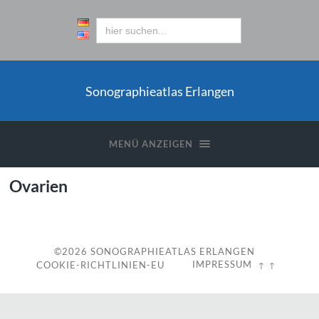
Sonographieatlas Erlangen
MENÜ ANZEIGEN
Ovarien
©2026
SONOGRAPHIEATLAS ERLANGEN
IMPRESSUM
COOKIE-RICHTLINIEN-EU
↑ ↑