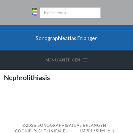
Sonographieatlas Erlangen
MENÜ ANZEIGEN
Nephrolithiasis
c
©2026
SONOGRAPHIEATLAS ERLANGEN
IMPRESSUM
COOKIE-RICHTLINIEN-EU
↑ ↑