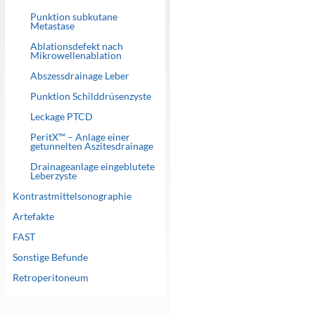
Punktion subkutane
Metastase
Ablationsdefekt nach
Mikrowellenablation
Abszessdrainage Leber
Punktion Schilddrüsenzyste
Leckage PTCD
PeritX™ – Anlage einer
getunnelten Aszitesdrainage
Drainageanlage eingeblutete
Leberzyste
Kontrastmittelsonographie
Artefakte
FAST
Sonstige Befunde
Retroperitoneum