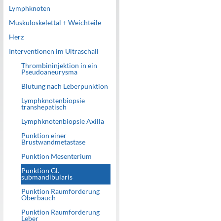
Lymphknoten
Muskuloskelettal + Weichteile
Herz
Interventionen im Ultraschall
Thrombininjektion in ein
Pseudoaneurysma
Blutung nach Leberpunktion
Lymphknotenbiopsie
transhepatisch
Lymphknotenbiopsie Axilla
Punktion einer
Brustwandmetastase
Punktion Mesenterium
Punktion Gl.
submandibularis
Punktion Raumforderung
Oberbauch
Punktion Raumforderung
Leber