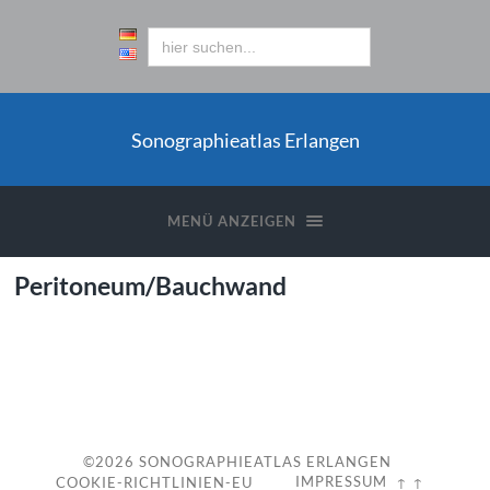
Sonographieatlas Erlangen
MENÜ ANZEIGEN
Peritoneum/Bauchwand
c
©2026
SONOGRAPHIEATLAS ERLANGEN
IMPRESSUM
COOKIE-RICHTLINIEN-EU
↑ ↑