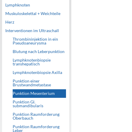
Lymphknoten
Muskuloskelettal + Weichteile
Herz
Interventionen im Ultraschall
Thrombininjektion in ein
Pseudoaneurysma
Blutung nach Leberpunktion
Lymphknotenbiopsie
transhepatisch
Lymphknotenbiopsie Axilla
Punktion einer
Brustwandmetastase
Punktion Mesenterium
Punktion Gl.
submandibularis
Punktion Raumforderung
Oberbauch
Punktion Raumforderung
Leber