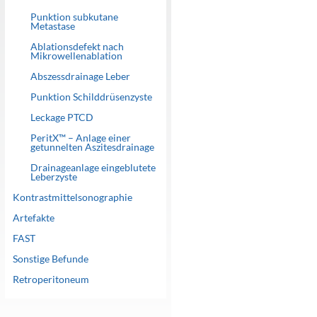
Punktion subkutane
Metastase
Ablationsdefekt nach
Mikrowellenablation
Abszessdrainage Leber
Punktion Schilddrüsenzyste
Leckage PTCD
PeritX™ – Anlage einer
getunnelten Aszitesdrainage
Drainageanlage eingeblutete
Leberzyste
Kontrastmittelsonographie
Artefakte
FAST
Sonstige Befunde
Retroperitoneum