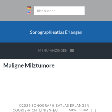
Sonographieatlas Erlangen
MENÜ ANZEIGEN
Maligne Milztumore
c
©2026
SONOGRAPHIEATLAS ERLANGEN
IMPRESSUM
COOKIE-RICHTLINIEN-EU
↑ ↑