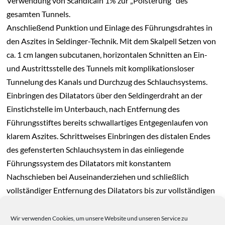
Verwendung von Scandicain 1% zur „Polsterung“ des
gesamten Tunnels.
Anschließend Punktion und Einlage des Führungsdrahtes in
den Aszites in Seldinger-Technik. Mit dem Skalpell Setzen von
ca. 1 cm langen subcutanen, horizontalen Schnitten an Ein-
und Austrittsstelle des Tunnels mit komplikationsloser
Tunnelung des Kanals und Durchzug des Schlauchsystems.
Einbringen des Dilatators über den Seldingerdraht an der
Einstichstelle im Unterbauch, nach Entfernung des
Führungsstiftes bereits schwallartiges Entgegenlaufen von
klarem Aszites. Schrittweises Einbringen des distalen Endes
des gefensterten Schlauchsystem in das einliegende
Führungssystem des Dilatators mit konstantem
Nachschieben bei Auseinanderziehen und schließlich
vollständiger Entfernung des Dilatators bis zur vollständigen
Einlage des Schlauchsystems im Aszites. Dabei adäquater
Tunneleintritt des Schlauches subcutan. Der Cuff des
Wir verwenden Cookies, um unsere Website und unseren Service zu