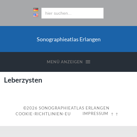
Sonographieatlas Erlangen
MENÜ ANZEIGEN
Leberzysten
©2026
SONOGRAPHIEATLAS ERLANGEN
IMPRESSUM
COOKIE-RICHTLINIEN-EU
↑ ↑