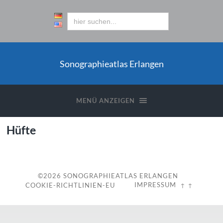
Sonographieatlas Erlangen
MENÜ ANZEIGEN
Hüfte
©2026
SONOGRAPHIEATLAS ERLANGEN
IMPRESSUM
COOKIE-RICHTLINIEN-EU
↑ ↑